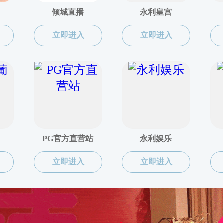
主讲人
姜生
海角社区 讲席教授、
主讲题目