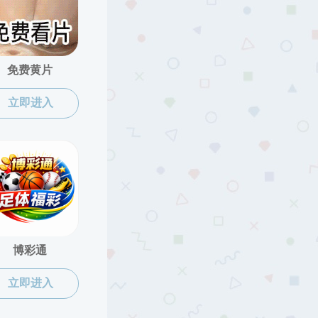
当前位置：
海角社区
>
正文
"诗礼讲堂"
者：